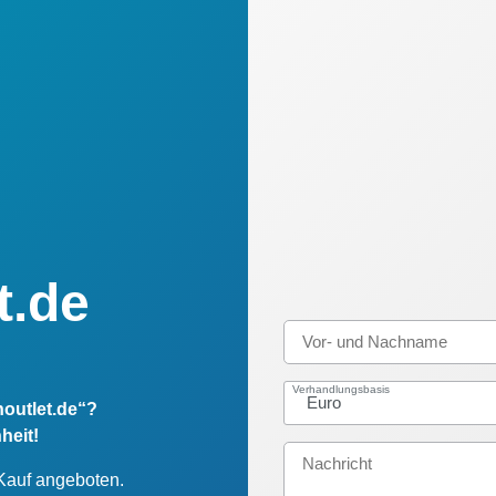
t.de
Verhandlungsbasis
noutlet.de“?
heit!
 Kauf angeboten.